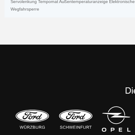
Servolenkung Tempomat Außentemperaturanzeige Elektronische
Wegfahrsperre