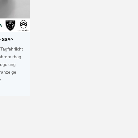
^ SSA^
Tagfahrlicht
ahrerairbag
iegelung
ranzeige
e