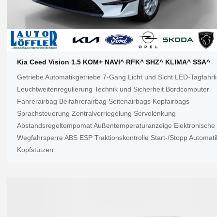
Kia Ceed Vision 1.5 KOM+ NAVI^ RFK^ SHZ^ KLIMA^ SSA^
Getriebe Automatikgetriebe 7-Gang Licht und Sicht LED-Tagfahrli
Leuchtweitenregulierung Technik und Sicherheit Bordcomputer
Fahrerairbag Beifahrerairbag Seitenairbags Kopfairbags
Sprachsteuerung Zentralverriegelung Servolenkung
Abstandsregeltempomat Außentemperaturanzeige Elektronische
Wegfahrsperre ABS ESP Traktionskontrolle Start-/Stopp Automati
Kopfstützen