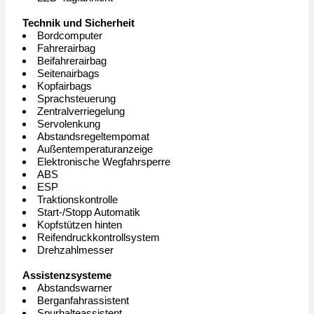
Technik und Sicherheit
Bordcomputer
Fahrerairbag
Beifahrerairbag
Seitenairbags
Kopfairbags
Sprachsteuerung
Zentralverriegelung
Servolenkung
Abstandsregeltempomat
Außentemperaturanzeige
Elektronische Wegfahrsperre
ABS
ESP
Traktionskontrolle
Start-/Stopp Automatik
Kopfstützen hinten
Reifendruckkontrollsystem
Drehzahlmesser
Assistenzsysteme
Abstandswarner
Berganfahrassistent
Spurhalteassistent