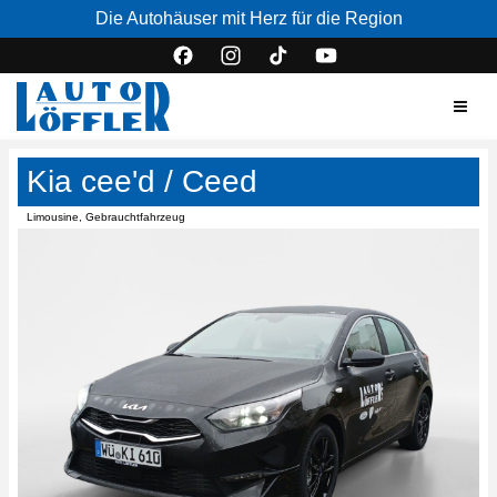
Die Autohäuser mit Herz für die Region
Kia cee'd / Ceed
Limousine, Gebrauchtfahrzeug