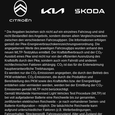
* Die Angaben beziehen sich nicht auf ein einzelnes Fahrzeug und sind
nicht Bestandteil des Angebots, sondern dienen allein Vergleichszwecken
zwischen den verschiedenen Fahrzeugtypen. Die Informationen erfolgen
gemäß der Pkw-Energieverbrauchskennzeichnungsverordnung. Die
angegebenen Werte des jeweiligen Fahrzeugtyps wurden anhand des
neuen WLTP-Testzyklus ermittelt. Der Kraftstoffverbrauch und der CO
-
2
Ausstoß eines Pkw sind nicht nur von der effizienten Ausnutzung des
Kraftstoffs durch den Pkw, sondern auch vom Fahrstil und anderen
nichttechnischen Faktoren abhängig. CO
ist das für die Erderwärmung
2
hauptverantwortliche Treibhausgas.
Es werden nur die CO
-Emissionen angegeben, die durch den Betrieb des
2
PKW entstehen. CO
-Emissionen, die durch die Produktion und
2
Bereitstellung des PKW sowie des Kraftstoffes bzw. der Energieträger
entstehen oder vermieden werden, werden bei der Ermittlung der CO
-
2
Emissionen gemäß WLTP nicht berücksichtigt.
Gemäß Worldwide Harmonised Light Vehicles Test Procedure (WLTP) ist
bei voll aufgeladener Batterie eine Reichweite bis zur genannten,
zertifizierten elektrischen Reichweite – je nach vorhandener Serien- und
Batterie-Konfiguration – möglich. Die tatsächliche Reichweite kann
aufgrund unterschiedlicher Faktoren (z.B. Wetterbedingungen,
Fahrverhalten, Streckenprofil, Fahrzeugzustand, Alter und Zustand der