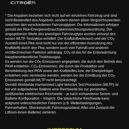
* Die Angaben beziehen sich nicht auf ein einzelnes Fahrzeug und sind
nicht Bestandteil des Angebots, sondern dienen allein Vergleichszwecken
zwischen den verschiedenen Fahrzeugtypen. Die Informationen erfolgen
gemäß der Pkw-Energieverbrauchskennzeichnungsverordnung. Die
angegebenen Werte des jeweiligen Fahrzeugtyps wurden anhand des
neuen WLTP-Testzyklus ermittelt. Der Kraftstoffverbrauch und der CO
-
2
Ausstoß eines Pkw sind nicht nur von der effizienten Ausnutzung des
Kraftstoffs durch den Pkw, sondern auch vom Fahrstil und anderen
nichttechnischen Faktoren abhängig. CO
ist das für die Erderwärmung
2
hauptverantwortliche Treibhausgas.
Es werden nur die CO
-Emissionen angegeben, die durch den Betrieb des
2
PKW entstehen. CO
-Emissionen, die durch die Produktion und
2
Bereitstellung des PKW sowie des Kraftstoffes bzw. der Energieträger
entstehen oder vermieden werden, werden bei der Ermittlung der CO
-
2
Emissionen gemäß WLTP nicht berücksichtigt.
Gemäß Worldwide Harmonised Light Vehicles Test Procedure (WLTP) ist
bei voll aufgeladener Batterie eine Reichweite bis zur genannten,
zertifizierten elektrischen Reichweite – je nach vorhandener Serien- und
Batterie-Konfiguration – möglich. Die tatsächliche Reichweite kann
aufgrund unterschiedlicher Faktoren (z.B. Wetterbedingungen,
Fahrverhalten, Streckenprofil, Fahrzeugzustand, Alter und Zustand der
Lithium-Ionen-Batterie) variieren.