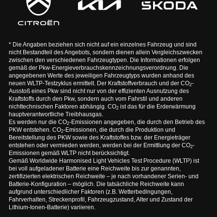
* Die Angaben beziehen sich nicht auf ein einzelnes Fahrzeug und sind
nicht Bestandteil des Angebots, sondern dienen allein Vergleichszwecken
zwischen den verschiedenen Fahrzeugtypen. Die Informationen erfolgen
gemäß der Pkw-Energieverbrauchskennzeichnungsverordnung. Die
angegebenen Werte des jeweiligen Fahrzeugtyps wurden anhand des
neuen WLTP-Testzyklus ermittelt. Der Kraftstoffverbrauch und der CO
-
2
Ausstoß eines Pkw sind nicht nur von der effizienten Ausnutzung des
Kraftstoffs durch den Pkw, sondern auch vom Fahrstil und anderen
nichttechnischen Faktoren abhängig. CO
ist das für die Erderwärmung
2
hauptverantwortliche Treibhausgas.
Es werden nur die CO
-Emissionen angegeben, die durch den Betrieb des
2
PKW entstehen. CO
-Emissionen, die durch die Produktion und
2
Bereitstellung des PKW sowie des Kraftstoffes bzw. der Energieträger
entstehen oder vermieden werden, werden bei der Ermittlung der CO
-
2
Emissionen gemäß WLTP nicht berücksichtigt.
Gemäß Worldwide Harmonised Light Vehicles Test Procedure (WLTP) ist
bei voll aufgeladener Batterie eine Reichweite bis zur genannten,
zertifizierten elektrischen Reichweite – je nach vorhandener Serien- und
Batterie-Konfiguration – möglich. Die tatsächliche Reichweite kann
aufgrund unterschiedlicher Faktoren (z.B. Wetterbedingungen,
Fahrverhalten, Streckenprofil, Fahrzeugzustand, Alter und Zustand der
Lithium-Ionen-Batterie) variieren.