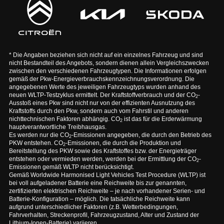
* Die Angaben beziehen sich nicht auf ein einzelnes Fahrzeug und sind
nicht Bestandteil des Angebots, sondern dienen allein Vergleichszwecken
zwischen den verschiedenen Fahrzeugtypen. Die Informationen erfolgen
gemäß der Pkw-Energieverbrauchskennzeichnungsverordnung. Die
angegebenen Werte des jeweiligen Fahrzeugtyps wurden anhand des
neuen WLTP-Testzyklus ermittelt. Der Kraftstoffverbrauch und der CO
-
2
Ausstoß eines Pkw sind nicht nur von der effizienten Ausnutzung des
Kraftstoffs durch den Pkw, sondern auch vom Fahrstil und anderen
nichttechnischen Faktoren abhängig. CO
ist das für die Erderwärmung
2
hauptverantwortliche Treibhausgas.
Es werden nur die CO
-Emissionen angegeben, die durch den Betrieb des
2
PKW entstehen. CO
-Emissionen, die durch die Produktion und
2
Bereitstellung des PKW sowie des Kraftstoffes bzw. der Energieträger
entstehen oder vermieden werden, werden bei der Ermittlung der CO
-
2
Emissionen gemäß WLTP nicht berücksichtigt.
Gemäß Worldwide Harmonised Light Vehicles Test Procedure (WLTP) ist
bei voll aufgeladener Batterie eine Reichweite bis zur genannten,
zertifizierten elektrischen Reichweite – je nach vorhandener Serien- und
Batterie-Konfiguration – möglich. Die tatsächliche Reichweite kann
aufgrund unterschiedlicher Faktoren (z.B. Wetterbedingungen,
Fahrverhalten, Streckenprofil, Fahrzeugzustand, Alter und Zustand der
Lithium-Ionen-Batterie) variieren.