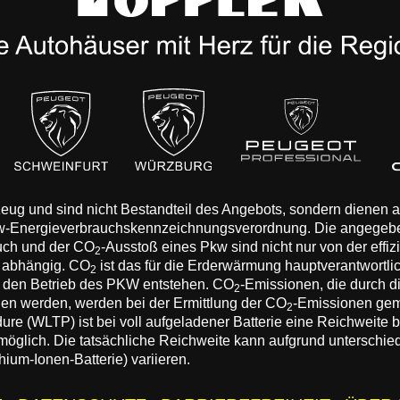
rzeug und sind nicht Bestandteil des Angebots, sondern dienen
Pkw-Energieverbrauchskennzeichnungsverordnung. Die angegeb
auch und der CO
-Ausstoß eines Pkw sind nicht nur von der effi
2
n abhängig. CO
ist das für die Erderwärmung hauptverantwortli
2
 den Betrieb des PKW entstehen. CO
-Emissionen, die durch d
2
eden werden, werden bei der Ermittlung der CO
-Emissionen gem
2
 (WLTP) ist bei voll aufgeladener Batterie eine Reichweite bis
 möglich. Die tatsächliche Reichweite kann aufgrund unterschie
hium-Ionen-Batterie) variieren.