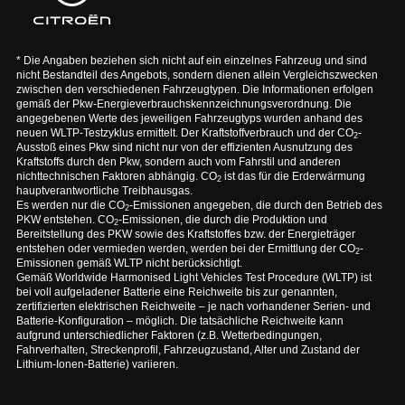
* Die Angaben beziehen sich nicht auf ein einzelnes Fahrzeug und sind
nicht Bestandteil des Angebots, sondern dienen allein Vergleichszwecken
zwischen den verschiedenen Fahrzeugtypen. Die Informationen erfolgen
gemäß der Pkw-Energieverbrauchskennzeichnungsverordnung. Die
angegebenen Werte des jeweiligen Fahrzeugtyps wurden anhand des
neuen WLTP-Testzyklus ermittelt. Der Kraftstoffverbrauch und der CO
-
2
Ausstoß eines Pkw sind nicht nur von der effizienten Ausnutzung des
Kraftstoffs durch den Pkw, sondern auch vom Fahrstil und anderen
nichttechnischen Faktoren abhängig. CO
ist das für die Erderwärmung
2
hauptverantwortliche Treibhausgas.
Es werden nur die CO
-Emissionen angegeben, die durch den Betrieb des
2
PKW entstehen. CO
-Emissionen, die durch die Produktion und
2
Bereitstellung des PKW sowie des Kraftstoffes bzw. der Energieträger
entstehen oder vermieden werden, werden bei der Ermittlung der CO
-
2
Emissionen gemäß WLTP nicht berücksichtigt.
Gemäß Worldwide Harmonised Light Vehicles Test Procedure (WLTP) ist
bei voll aufgeladener Batterie eine Reichweite bis zur genannten,
zertifizierten elektrischen Reichweite – je nach vorhandener Serien- und
Batterie-Konfiguration – möglich. Die tatsächliche Reichweite kann
aufgrund unterschiedlicher Faktoren (z.B. Wetterbedingungen,
Fahrverhalten, Streckenprofil, Fahrzeugzustand, Alter und Zustand der
Lithium-Ionen-Batterie) variieren.