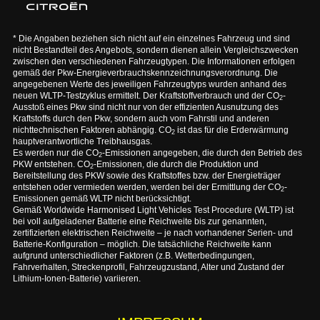
* Die Angaben beziehen sich nicht auf ein einzelnes Fahrzeug und sind
nicht Bestandteil des Angebots, sondern dienen allein Vergleichszwecken
zwischen den verschiedenen Fahrzeugtypen. Die Informationen erfolgen
gemäß der Pkw-Energieverbrauchskennzeichnungsverordnung. Die
angegebenen Werte des jeweiligen Fahrzeugtyps wurden anhand des
neuen WLTP-Testzyklus ermittelt. Der Kraftstoffverbrauch und der CO
-
2
Ausstoß eines Pkw sind nicht nur von der effizienten Ausnutzung des
Kraftstoffs durch den Pkw, sondern auch vom Fahrstil und anderen
nichttechnischen Faktoren abhängig. CO
ist das für die Erderwärmung
2
hauptverantwortliche Treibhausgas.
Es werden nur die CO
-Emissionen angegeben, die durch den Betrieb des
2
PKW entstehen. CO
-Emissionen, die durch die Produktion und
2
Bereitstellung des PKW sowie des Kraftstoffes bzw. der Energieträger
entstehen oder vermieden werden, werden bei der Ermittlung der CO
-
2
Emissionen gemäß WLTP nicht berücksichtigt.
Gemäß Worldwide Harmonised Light Vehicles Test Procedure (WLTP) ist
bei voll aufgeladener Batterie eine Reichweite bis zur genannten,
zertifizierten elektrischen Reichweite – je nach vorhandener Serien- und
Batterie-Konfiguration – möglich. Die tatsächliche Reichweite kann
aufgrund unterschiedlicher Faktoren (z.B. Wetterbedingungen,
Fahrverhalten, Streckenprofil, Fahrzeugzustand, Alter und Zustand der
Lithium-Ionen-Batterie) variieren.