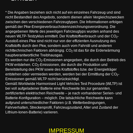
* Die Angaben beziehen sich nicht auf ein einzelnes Fahrzeug und sind
nicht Bestandteil des Angebots, sondern dienen allein Vergleichszwecken
zwischen den verschiedenen Fahrzeugtypen. Die Informationen erfolgen
gemäß der Pkw-Energieverbrauchskennzeichnungsverordnung. Die
angegebenen Werte des jeweiligen Fahrzeugtyps wurden anhand des
neuen WLTP-Testzyklus ermittelt. Der Kraftstoffverbrauch und der CO
-
2
Ausstoß eines Pkw sind nicht nur von der effizienten Ausnutzung des
Kraftstoffs durch den Pkw, sondern auch vom Fahrstil und anderen
nichttechnischen Faktoren abhängig. CO
ist das für die Erderwärmung
2
hauptverantwortliche Treibhausgas.
Es werden nur die CO
-Emissionen angegeben, die durch den Betrieb des
2
PKW entstehen. CO
-Emissionen, die durch die Produktion und
2
Bereitstellung des PKW sowie des Kraftstoffes bzw. der Energieträger
entstehen oder vermieden werden, werden bei der Ermittlung der CO
-
2
Emissionen gemäß WLTP nicht berücksichtigt.
Gemäß Worldwide Harmonised Light Vehicles Test Procedure (WLTP) ist
bei voll aufgeladener Batterie eine Reichweite bis zur genannten,
zertifizierten elektrischen Reichweite – je nach vorhandener Serien- und
Batterie-Konfiguration – möglich. Die tatsächliche Reichweite kann
aufgrund unterschiedlicher Faktoren (z.B. Wetterbedingungen,
Fahrverhalten, Streckenprofil, Fahrzeugzustand, Alter und Zustand der
Lithium-Ionen-Batterie) variieren.
IMPRESSUM