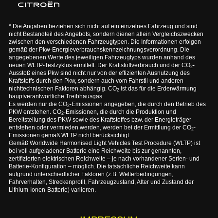
* Die Angaben beziehen sich nicht auf ein einzelnes Fahrzeug und sind
nicht Bestandteil des Angebots, sondern dienen allein Vergleichszwecken
zwischen den verschiedenen Fahrzeugtypen. Die Informationen erfolgen
gemäß der Pkw-Energieverbrauchskennzeichnungsverordnung. Die
angegebenen Werte des jeweiligen Fahrzeugtyps wurden anhand des
neuen WLTP-Testzyklus ermittelt. Der Kraftstoffverbrauch und der CO
-
2
Ausstoß eines Pkw sind nicht nur von der effizienten Ausnutzung des
Kraftstoffs durch den Pkw, sondern auch vom Fahrstil und anderen
nichttechnischen Faktoren abhängig. CO
ist das für die Erderwärmung
2
hauptverantwortliche Treibhausgas.
Es werden nur die CO
-Emissionen angegeben, die durch den Betrieb des
2
PKW entstehen. CO
-Emissionen, die durch die Produktion und
2
Bereitstellung des PKW sowie des Kraftstoffes bzw. der Energieträger
entstehen oder vermieden werden, werden bei der Ermittlung der CO
-
2
Emissionen gemäß WLTP nicht berücksichtigt.
Gemäß Worldwide Harmonised Light Vehicles Test Procedure (WLTP) ist
bei voll aufgeladener Batterie eine Reichweite bis zur genannten,
zertifizierten elektrischen Reichweite – je nach vorhandener Serien- und
Batterie-Konfiguration – möglich. Die tatsächliche Reichweite kann
aufgrund unterschiedlicher Faktoren (z.B. Wetterbedingungen,
Fahrverhalten, Streckenprofil, Fahrzeugzustand, Alter und Zustand der
Lithium-Ionen-Batterie) variieren.