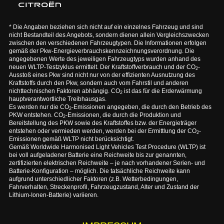
* Die Angaben beziehen sich nicht auf ein einzelnes Fahrzeug und sind
nicht Bestandteil des Angebots, sondern dienen allein Vergleichszwecken
zwischen den verschiedenen Fahrzeugtypen. Die Informationen erfolgen
gemäß der Pkw-Energieverbrauchskennzeichnungsverordnung. Die
angegebenen Werte des jeweiligen Fahrzeugtyps wurden anhand des
neuen WLTP-Testzyklus ermittelt. Der Kraftstoffverbrauch und der CO
-
2
Ausstoß eines Pkw sind nicht nur von der effizienten Ausnutzung des
Kraftstoffs durch den Pkw, sondern auch vom Fahrstil und anderen
nichttechnischen Faktoren abhängig. CO
ist das für die Erderwärmung
2
hauptverantwortliche Treibhausgas.
Es werden nur die CO
-Emissionen angegeben, die durch den Betrieb des
2
PKW entstehen. CO
-Emissionen, die durch die Produktion und
2
Bereitstellung des PKW sowie des Kraftstoffes bzw. der Energieträger
entstehen oder vermieden werden, werden bei der Ermittlung der CO
-
2
Emissionen gemäß WLTP nicht berücksichtigt.
Gemäß Worldwide Harmonised Light Vehicles Test Procedure (WLTP) ist
bei voll aufgeladener Batterie eine Reichweite bis zur genannten,
zertifizierten elektrischen Reichweite – je nach vorhandener Serien- und
Batterie-Konfiguration – möglich. Die tatsächliche Reichweite kann
aufgrund unterschiedlicher Faktoren (z.B. Wetterbedingungen,
Fahrverhalten, Streckenprofil, Fahrzeugzustand, Alter und Zustand der
Lithium-Ionen-Batterie) variieren.