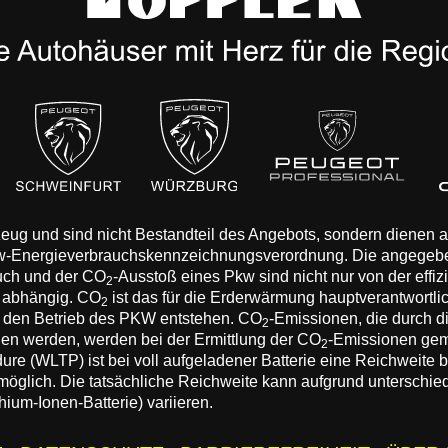
rzeug und sind nicht Bestandteil des Angebots, sondern dienen
Pkw-Energieverbrauchskennzeichnungsverordnung. Die angegeb
auch und der CO
-Ausstoß eines Pkw sind nicht nur von der effi
2
n abhängig. CO
ist das für die Erderwärmung hauptverantwortli
2
 den Betrieb des PKW entstehen. CO
-Emissionen, die durch d
2
eden werden, werden bei der Ermittlung der CO
-Emissionen gem
2
 (WLTP) ist bei voll aufgeladener Batterie eine Reichweite bis
 möglich. Die tatsächliche Reichweite kann aufgrund unterschie
hium-Ionen-Batterie) variieren.