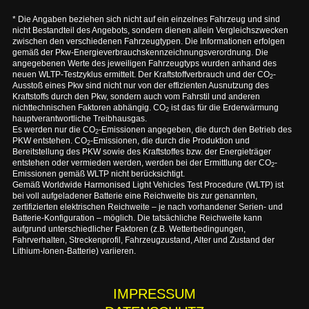
* Die Angaben beziehen sich nicht auf ein einzelnes Fahrzeug und sind
nicht Bestandteil des Angebots, sondern dienen allein Vergleichszwecken
zwischen den verschiedenen Fahrzeugtypen. Die Informationen erfolgen
gemäß der Pkw-Energieverbrauchskennzeichnungsverordnung. Die
angegebenen Werte des jeweiligen Fahrzeugtyps wurden anhand des
neuen WLTP-Testzyklus ermittelt. Der Kraftstoffverbrauch und der CO
-
2
Ausstoß eines Pkw sind nicht nur von der effizienten Ausnutzung des
Kraftstoffs durch den Pkw, sondern auch vom Fahrstil und anderen
nichttechnischen Faktoren abhängig. CO
ist das für die Erderwärmung
2
hauptverantwortliche Treibhausgas.
Es werden nur die CO
-Emissionen angegeben, die durch den Betrieb des
2
PKW entstehen. CO
-Emissionen, die durch die Produktion und
2
Bereitstellung des PKW sowie des Kraftstoffes bzw. der Energieträger
entstehen oder vermieden werden, werden bei der Ermittlung der CO
-
2
Emissionen gemäß WLTP nicht berücksichtigt.
Gemäß Worldwide Harmonised Light Vehicles Test Procedure (WLTP) ist
bei voll aufgeladener Batterie eine Reichweite bis zur genannten,
zertifizierten elektrischen Reichweite – je nach vorhandener Serien- und
Batterie-Konfiguration – möglich. Die tatsächliche Reichweite kann
aufgrund unterschiedlicher Faktoren (z.B. Wetterbedingungen,
Fahrverhalten, Streckenprofil, Fahrzeugzustand, Alter und Zustand der
Lithium-Ionen-Batterie) variieren.
IMPRESSUM