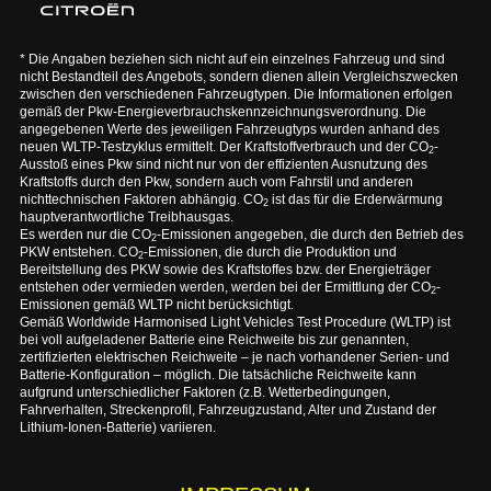
* Die Angaben beziehen sich nicht auf ein einzelnes Fahrzeug und sind
nicht Bestandteil des Angebots, sondern dienen allein Vergleichszwecken
zwischen den verschiedenen Fahrzeugtypen. Die Informationen erfolgen
gemäß der Pkw-Energieverbrauchskennzeichnungsverordnung. Die
angegebenen Werte des jeweiligen Fahrzeugtyps wurden anhand des
neuen WLTP-Testzyklus ermittelt. Der Kraftstoffverbrauch und der CO
-
2
Ausstoß eines Pkw sind nicht nur von der effizienten Ausnutzung des
Kraftstoffs durch den Pkw, sondern auch vom Fahrstil und anderen
nichttechnischen Faktoren abhängig. CO
ist das für die Erderwärmung
2
hauptverantwortliche Treibhausgas.
Es werden nur die CO
-Emissionen angegeben, die durch den Betrieb des
2
PKW entstehen. CO
-Emissionen, die durch die Produktion und
2
Bereitstellung des PKW sowie des Kraftstoffes bzw. der Energieträger
entstehen oder vermieden werden, werden bei der Ermittlung der CO
-
2
Emissionen gemäß WLTP nicht berücksichtigt.
Gemäß Worldwide Harmonised Light Vehicles Test Procedure (WLTP) ist
bei voll aufgeladener Batterie eine Reichweite bis zur genannten,
zertifizierten elektrischen Reichweite – je nach vorhandener Serien- und
Batterie-Konfiguration – möglich. Die tatsächliche Reichweite kann
aufgrund unterschiedlicher Faktoren (z.B. Wetterbedingungen,
Fahrverhalten, Streckenprofil, Fahrzeugzustand, Alter und Zustand der
Lithium-Ionen-Batterie) variieren.