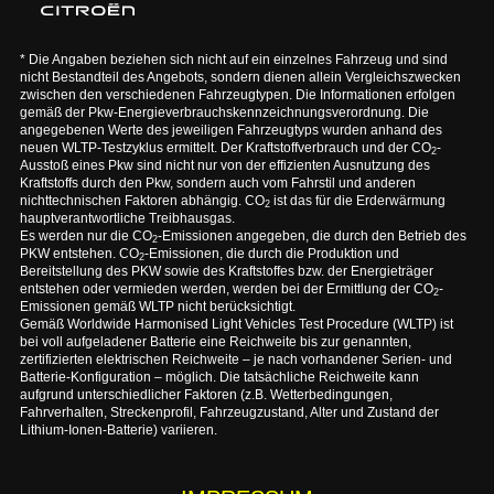
* Die Angaben beziehen sich nicht auf ein einzelnes Fahrzeug und sind
nicht Bestandteil des Angebots, sondern dienen allein Vergleichszwecken
zwischen den verschiedenen Fahrzeugtypen. Die Informationen erfolgen
gemäß der Pkw-Energieverbrauchskennzeichnungsverordnung. Die
angegebenen Werte des jeweiligen Fahrzeugtyps wurden anhand des
neuen WLTP-Testzyklus ermittelt. Der Kraftstoffverbrauch und der CO
-
2
Ausstoß eines Pkw sind nicht nur von der effizienten Ausnutzung des
Kraftstoffs durch den Pkw, sondern auch vom Fahrstil und anderen
nichttechnischen Faktoren abhängig. CO
ist das für die Erderwärmung
2
hauptverantwortliche Treibhausgas.
Es werden nur die CO
-Emissionen angegeben, die durch den Betrieb des
2
PKW entstehen. CO
-Emissionen, die durch die Produktion und
2
Bereitstellung des PKW sowie des Kraftstoffes bzw. der Energieträger
entstehen oder vermieden werden, werden bei der Ermittlung der CO
-
2
Emissionen gemäß WLTP nicht berücksichtigt.
Gemäß Worldwide Harmonised Light Vehicles Test Procedure (WLTP) ist
bei voll aufgeladener Batterie eine Reichweite bis zur genannten,
zertifizierten elektrischen Reichweite – je nach vorhandener Serien- und
Batterie-Konfiguration – möglich. Die tatsächliche Reichweite kann
aufgrund unterschiedlicher Faktoren (z.B. Wetterbedingungen,
Fahrverhalten, Streckenprofil, Fahrzeugzustand, Alter und Zustand der
Lithium-Ionen-Batterie) variieren.