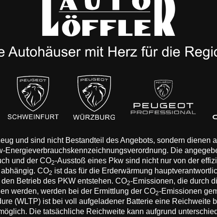
rzeug und sind nicht Bestandteil des Angebots, sondern dienen
Pkw-Energieverbrauchskennzeichnungsverordnung. Die angegeb
auch und der CO
-Ausstoß eines Pkw sind nicht nur von der effi
2
n abhängig. CO
ist das für die Erderwärmung hauptverantwortli
2
 den Betrieb des PKW entstehen. CO
-Emissionen, die durch d
2
eden werden, werden bei der Ermittlung der CO
-Emissionen gem
2
 (WLTP) ist bei voll aufgeladener Batterie eine Reichweite bis
 möglich. Die tatsächliche Reichweite kann aufgrund unterschie