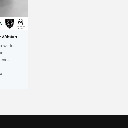
 #Aktion
inwerfer
or
Home-
te