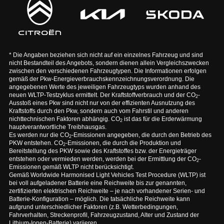
* Die Angaben beziehen sich nicht auf ein einzelnes Fahrzeug und sind
nicht Bestandteil des Angebots, sondern dienen allein Vergleichszwecken
zwischen den verschiedenen Fahrzeugtypen. Die Informationen erfolgen
gemäß der Pkw-Energieverbrauchskennzeichnungsverordnung. Die
angegebenen Werte des jeweiligen Fahrzeugtyps wurden anhand des
neuen WLTP-Testzyklus ermittelt. Der Kraftstoffverbrauch und der CO
-
2
Ausstoß eines Pkw sind nicht nur von der effizienten Ausnutzung des
Kraftstoffs durch den Pkw, sondern auch vom Fahrstil und anderen
nichttechnischen Faktoren abhängig. CO
ist das für die Erderwärmung
2
hauptverantwortliche Treibhausgas.
Es werden nur die CO
-Emissionen angegeben, die durch den Betrieb des
2
PKW entstehen. CO
-Emissionen, die durch die Produktion und
2
Bereitstellung des PKW sowie des Kraftstoffes bzw. der Energieträger
entstehen oder vermieden werden, werden bei der Ermittlung der CO
-
2
Emissionen gemäß WLTP nicht berücksichtigt.
Gemäß Worldwide Harmonised Light Vehicles Test Procedure (WLTP) ist
bei voll aufgeladener Batterie eine Reichweite bis zur genannten,
zertifizierten elektrischen Reichweite – je nach vorhandener Serien- und
Batterie-Konfiguration – möglich. Die tatsächliche Reichweite kann
aufgrund unterschiedlicher Faktoren (z.B. Wetterbedingungen,
Fahrverhalten, Streckenprofil, Fahrzeugzustand, Alter und Zustand der
Lithium-Ionen-Batterie) variieren.