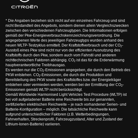
* Die Angaben beziehen sich nicht auf ein einzelnes Fahrzeug und sind
nicht Bestandteil des Angebots, sondern dienen allein Vergleichszwecken
zwischen den verschiedenen Fahrzeugtypen. Die Informationen erfolgen
gemäß der Pkw-Energieverbrauchskennzeichnungsverordnung. Die
angegebenen Werte des jeweiligen Fahrzeugtyps wurden anhand des
neuen WLTP-Testzyklus ermittelt. Der Kraftstoffverbrauch und der CO
-
2
Ausstoß eines Pkw sind nicht nur von der effizienten Ausnutzung des
Kraftstoffs durch den Pkw, sondern auch vom Fahrstil und anderen
nichttechnischen Faktoren abhängig. CO
ist das für die Erderwärmung
2
hauptverantwortliche Treibhausgas.
Es werden nur die CO
-Emissionen angegeben, die durch den Betrieb des
2
PKW entstehen. CO
-Emissionen, die durch die Produktion und
2
Bereitstellung des PKW sowie des Kraftstoffes bzw. der Energieträger
entstehen oder vermieden werden, werden bei der Ermittlung der CO
-
2
Emissionen gemäß WLTP nicht berücksichtigt.
Gemäß Worldwide Harmonised Light Vehicles Test Procedure (WLTP) ist
bei voll aufgeladener Batterie eine Reichweite bis zur genannten,
zertifizierten elektrischen Reichweite – je nach vorhandener Serien- und
Batterie-Konfiguration – möglich. Die tatsächliche Reichweite kann
aufgrund unterschiedlicher Faktoren (z.B. Wetterbedingungen,
Fahrverhalten, Streckenprofil, Fahrzeugzustand, Alter und Zustand der
Lithium-Ionen-Batterie) variieren.