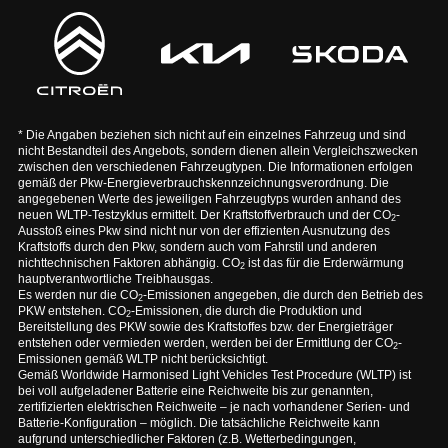
* Die Angaben beziehen sich nicht auf ein einzelnes Fahrzeug und sind
nicht Bestandteil des Angebots, sondern dienen allein Vergleichszwecken
zwischen den verschiedenen Fahrzeugtypen. Die Informationen erfolgen
gemäß der Pkw-Energieverbrauchskennzeichnungsverordnung. Die
angegebenen Werte des jeweiligen Fahrzeugtyps wurden anhand des
neuen WLTP-Testzyklus ermittelt. Der Kraftstoffverbrauch und der CO
-
2
Ausstoß eines Pkw sind nicht nur von der effizienten Ausnutzung des
Kraftstoffs durch den Pkw, sondern auch vom Fahrstil und anderen
nichttechnischen Faktoren abhängig. CO
ist das für die Erderwärmung
2
hauptverantwortliche Treibhausgas.
Es werden nur die CO
-Emissionen angegeben, die durch den Betrieb des
2
PKW entstehen. CO
-Emissionen, die durch die Produktion und
2
Bereitstellung des PKW sowie des Kraftstoffes bzw. der Energieträger
entstehen oder vermieden werden, werden bei der Ermittlung der CO
-
2
Emissionen gemäß WLTP nicht berücksichtigt.
Gemäß Worldwide Harmonised Light Vehicles Test Procedure (WLTP) ist
bei voll aufgeladener Batterie eine Reichweite bis zur genannten,
zertifizierten elektrischen Reichweite – je nach vorhandener Serien- und
Batterie-Konfiguration – möglich. Die tatsächliche Reichweite kann
aufgrund unterschiedlicher Faktoren (z.B. Wetterbedingungen,