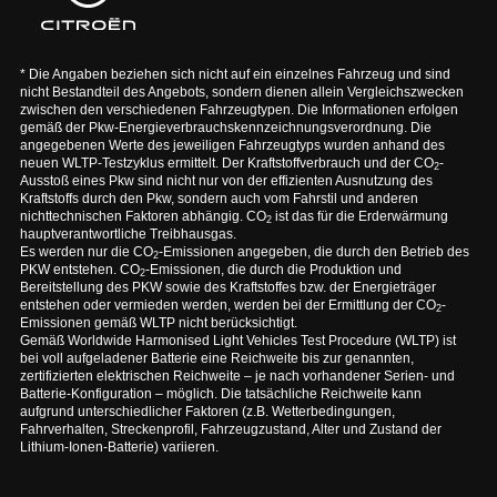
* Die Angaben beziehen sich nicht auf ein einzelnes Fahrzeug und sind
nicht Bestandteil des Angebots, sondern dienen allein Vergleichszwecken
zwischen den verschiedenen Fahrzeugtypen. Die Informationen erfolgen
gemäß der Pkw-Energieverbrauchskennzeichnungsverordnung. Die
angegebenen Werte des jeweiligen Fahrzeugtyps wurden anhand des
neuen WLTP-Testzyklus ermittelt. Der Kraftstoffverbrauch und der CO
-
2
Ausstoß eines Pkw sind nicht nur von der effizienten Ausnutzung des
Kraftstoffs durch den Pkw, sondern auch vom Fahrstil und anderen
nichttechnischen Faktoren abhängig. CO
ist das für die Erderwärmung
2
hauptverantwortliche Treibhausgas.
Es werden nur die CO
-Emissionen angegeben, die durch den Betrieb des
2
PKW entstehen. CO
-Emissionen, die durch die Produktion und
2
Bereitstellung des PKW sowie des Kraftstoffes bzw. der Energieträger
entstehen oder vermieden werden, werden bei der Ermittlung der CO
-
2
Emissionen gemäß WLTP nicht berücksichtigt.
Gemäß Worldwide Harmonised Light Vehicles Test Procedure (WLTP) ist
bei voll aufgeladener Batterie eine Reichweite bis zur genannten,
zertifizierten elektrischen Reichweite – je nach vorhandener Serien- und
Batterie-Konfiguration – möglich. Die tatsächliche Reichweite kann
aufgrund unterschiedlicher Faktoren (z.B. Wetterbedingungen,
Fahrverhalten, Streckenprofil, Fahrzeugzustand, Alter und Zustand der
Lithium-Ionen-Batterie) variieren.