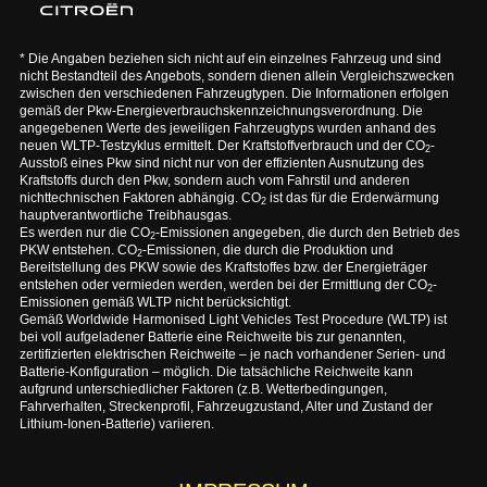
* Die Angaben beziehen sich nicht auf ein einzelnes Fahrzeug und sind
nicht Bestandteil des Angebots, sondern dienen allein Vergleichszwecken
zwischen den verschiedenen Fahrzeugtypen. Die Informationen erfolgen
gemäß der Pkw-Energieverbrauchskennzeichnungsverordnung. Die
angegebenen Werte des jeweiligen Fahrzeugtyps wurden anhand des
neuen WLTP-Testzyklus ermittelt. Der Kraftstoffverbrauch und der CO
-
2
Ausstoß eines Pkw sind nicht nur von der effizienten Ausnutzung des
Kraftstoffs durch den Pkw, sondern auch vom Fahrstil und anderen
nichttechnischen Faktoren abhängig. CO
ist das für die Erderwärmung
2
hauptverantwortliche Treibhausgas.
Es werden nur die CO
-Emissionen angegeben, die durch den Betrieb des
2
PKW entstehen. CO
-Emissionen, die durch die Produktion und
2
Bereitstellung des PKW sowie des Kraftstoffes bzw. der Energieträger
entstehen oder vermieden werden, werden bei der Ermittlung der CO
-
2
Emissionen gemäß WLTP nicht berücksichtigt.
Gemäß Worldwide Harmonised Light Vehicles Test Procedure (WLTP) ist
bei voll aufgeladener Batterie eine Reichweite bis zur genannten,
zertifizierten elektrischen Reichweite – je nach vorhandener Serien- und
Batterie-Konfiguration – möglich. Die tatsächliche Reichweite kann
aufgrund unterschiedlicher Faktoren (z.B. Wetterbedingungen,
Fahrverhalten, Streckenprofil, Fahrzeugzustand, Alter und Zustand der
Lithium-Ionen-Batterie) variieren.