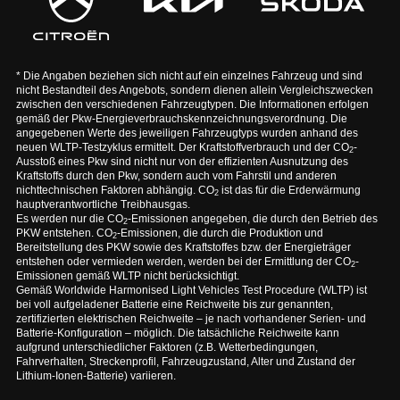
* Die Angaben beziehen sich nicht auf ein einzelnes Fahrzeug und sind
nicht Bestandteil des Angebots, sondern dienen allein Vergleichszwecken
zwischen den verschiedenen Fahrzeugtypen. Die Informationen erfolgen
gemäß der Pkw-Energieverbrauchskennzeichnungsverordnung. Die
angegebenen Werte des jeweiligen Fahrzeugtyps wurden anhand des
neuen WLTP-Testzyklus ermittelt. Der Kraftstoffverbrauch und der CO
-
2
Ausstoß eines Pkw sind nicht nur von der effizienten Ausnutzung des
Kraftstoffs durch den Pkw, sondern auch vom Fahrstil und anderen
nichttechnischen Faktoren abhängig. CO
ist das für die Erderwärmung
2
hauptverantwortliche Treibhausgas.
Es werden nur die CO
-Emissionen angegeben, die durch den Betrieb des
2
PKW entstehen. CO
-Emissionen, die durch die Produktion und
2
Bereitstellung des PKW sowie des Kraftstoffes bzw. der Energieträger
entstehen oder vermieden werden, werden bei der Ermittlung der CO
-
2
Emissionen gemäß WLTP nicht berücksichtigt.
Gemäß Worldwide Harmonised Light Vehicles Test Procedure (WLTP) ist
bei voll aufgeladener Batterie eine Reichweite bis zur genannten,
zertifizierten elektrischen Reichweite – je nach vorhandener Serien- und
Batterie-Konfiguration – möglich. Die tatsächliche Reichweite kann
aufgrund unterschiedlicher Faktoren (z.B. Wetterbedingungen,
Fahrverhalten, Streckenprofil, Fahrzeugzustand, Alter und Zustand der
Lithium-Ionen-Batterie) variieren.