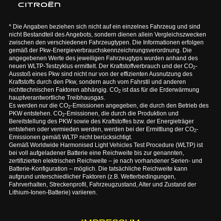
* Die Angaben beziehen sich nicht auf ein einzelnes Fahrzeug und sind
nicht Bestandteil des Angebots, sondern dienen allein Vergleichszwecken
zwischen den verschiedenen Fahrzeugtypen. Die Informationen erfolgen
gemäß der Pkw-Energieverbrauchskennzeichnungsverordnung. Die
angegebenen Werte des jeweiligen Fahrzeugtyps wurden anhand des
neuen WLTP-Testzyklus ermittelt. Der Kraftstoffverbrauch und der CO
-
2
Ausstoß eines Pkw sind nicht nur von der effizienten Ausnutzung des
Kraftstoffs durch den Pkw, sondern auch vom Fahrstil und anderen
nichttechnischen Faktoren abhängig. CO
ist das für die Erderwärmung
2
hauptverantwortliche Treibhausgas.
Es werden nur die CO
-Emissionen angegeben, die durch den Betrieb des
2
PKW entstehen. CO
-Emissionen, die durch die Produktion und
2
Bereitstellung des PKW sowie des Kraftstoffes bzw. der Energieträger
entstehen oder vermieden werden, werden bei der Ermittlung der CO
-
2
Emissionen gemäß WLTP nicht berücksichtigt.
Gemäß Worldwide Harmonised Light Vehicles Test Procedure (WLTP) ist
bei voll aufgeladener Batterie eine Reichweite bis zur genannten,
zertifizierten elektrischen Reichweite – je nach vorhandener Serien- und
Batterie-Konfiguration – möglich. Die tatsächliche Reichweite kann
aufgrund unterschiedlicher Faktoren (z.B. Wetterbedingungen,
Fahrverhalten, Streckenprofil, Fahrzeugzustand, Alter und Zustand der
Lithium-Ionen-Batterie) variieren.