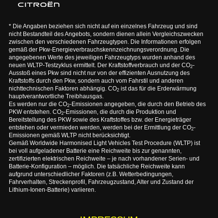
* Die Angaben beziehen sich nicht auf ein einzelnes Fahrzeug und sind
nicht Bestandteil des Angebots, sondern dienen allein Vergleichszwecken
zwischen den verschiedenen Fahrzeugtypen. Die Informationen erfolgen
gemäß der Pkw-Energieverbrauchskennzeichnungsverordnung. Die
angegebenen Werte des jeweiligen Fahrzeugtyps wurden anhand des
neuen WLTP-Testzyklus ermittelt. Der Kraftstoffverbrauch und der CO
-
2
Ausstoß eines Pkw sind nicht nur von der effizienten Ausnutzung des
Kraftstoffs durch den Pkw, sondern auch vom Fahrstil und anderen
nichttechnischen Faktoren abhängig. CO
ist das für die Erderwärmung
2
hauptverantwortliche Treibhausgas.
Es werden nur die CO
-Emissionen angegeben, die durch den Betrieb des
2
PKW entstehen. CO
-Emissionen, die durch die Produktion und
2
Bereitstellung des PKW sowie des Kraftstoffes bzw. der Energieträger
entstehen oder vermieden werden, werden bei der Ermittlung der CO
-
2
Emissionen gemäß WLTP nicht berücksichtigt.
Gemäß Worldwide Harmonised Light Vehicles Test Procedure (WLTP) ist
bei voll aufgeladener Batterie eine Reichweite bis zur genannten,
zertifizierten elektrischen Reichweite – je nach vorhandener Serien- und
Batterie-Konfiguration – möglich. Die tatsächliche Reichweite kann
aufgrund unterschiedlicher Faktoren (z.B. Wetterbedingungen,
Fahrverhalten, Streckenprofil, Fahrzeugzustand, Alter und Zustand der
Lithium-Ionen-Batterie) variieren.