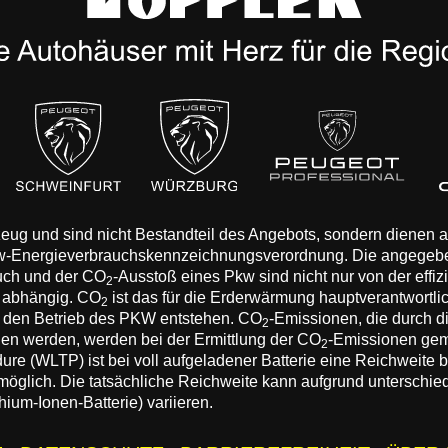
rzeug und sind nicht Bestandteil des Angebots, sondern dienen
Pkw-Energieverbrauchskennzeichnungsverordnung. Die angegeb
auch und der CO
-Ausstoß eines Pkw sind nicht nur von der effi
2
n abhängig. CO
ist das für die Erderwärmung hauptverantwortli
2
 den Betrieb des PKW entstehen. CO
-Emissionen, die durch d
2
eden werden, werden bei der Ermittlung der CO
-Emissionen gem
2
 (WLTP) ist bei voll aufgeladener Batterie eine Reichweite bis
 möglich. Die tatsächliche Reichweite kann aufgrund unterschie
hium-Ionen-Batterie) variieren.