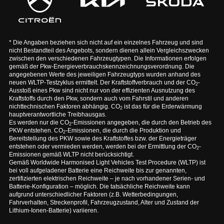
* Die Angaben beziehen sich nicht auf ein einzelnes Fahrzeug und sind
nicht Bestandteil des Angebots, sondern dienen allein Vergleichszwecken
zwischen den verschiedenen Fahrzeugtypen. Die Informationen erfolgen
gemäß der Pkw-Energieverbrauchskennzeichnungsverordnung. Die
angegebenen Werte des jeweiligen Fahrzeugtyps wurden anhand des
neuen WLTP-Testzyklus ermittelt. Der Kraftstoffverbrauch und der CO
-
2
Ausstoß eines Pkw sind nicht nur von der effizienten Ausnutzung des
Kraftstoffs durch den Pkw, sondern auch vom Fahrstil und anderen
nichttechnischen Faktoren abhängig. CO
ist das für die Erderwärmung
2
hauptverantwortliche Treibhausgas.
Es werden nur die CO
-Emissionen angegeben, die durch den Betrieb des
2
PKW entstehen. CO
-Emissionen, die durch die Produktion und
2
Bereitstellung des PKW sowie des Kraftstoffes bzw. der Energieträger
entstehen oder vermieden werden, werden bei der Ermittlung der CO
-
2
Emissionen gemäß WLTP nicht berücksichtigt.
Gemäß Worldwide Harmonised Light Vehicles Test Procedure (WLTP) ist
bei voll aufgeladener Batterie eine Reichweite bis zur genannten,
zertifizierten elektrischen Reichweite – je nach vorhandener Serien- und
Batterie-Konfiguration – möglich. Die tatsächliche Reichweite kann
aufgrund unterschiedlicher Faktoren (z.B. Wetterbedingungen,
Fahrverhalten, Streckenprofil, Fahrzeugzustand, Alter und Zustand der
Lithium-Ionen-Batterie) variieren.