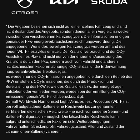
* Die Angaben beziehen sich nicht auf ein einzelnes Fahrzeug und sind
nicht Bestandteil des Angebots, sondern dienen allein Vergleichszwecken
zwischen den verschiedenen Fahrzeugtypen. Die Informationen erfolgen
gemäß der Pkw-Energieverbrauchskennzeichnungsverordnung. Die
angegebenen Werte des jeweiligen Fahrzeugtyps wurden anhand des
neuen WLTP-Testzyklus ermittelt. Der Kraftstoffverbrauch und der CO
-
2
Ausstoß eines Pkw sind nicht nur von der effizienten Ausnutzung des
Kraftstoffs durch den Pkw, sondern auch vom Fahrstil und anderen
nichttechnischen Faktoren abhängig. CO
ist das für die Erderwärmung
2
hauptverantwortliche Treibhausgas.
Es werden nur die CO
-Emissionen angegeben, die durch den Betrieb des
2
PKW entstehen. CO
-Emissionen, die durch die Produktion und
2
Bereitstellung des PKW sowie des Kraftstoffes bzw. der Energieträger
entstehen oder vermieden werden, werden bei der Ermittlung der CO
-
2
Emissionen gemäß WLTP nicht berücksichtigt.
Gemäß Worldwide Harmonised Light Vehicles Test Procedure (WLTP) ist
bei voll aufgeladener Batterie eine Reichweite bis zur genannten,
zertifizierten elektrischen Reichweite – je nach vorhandener Serien- und
Batterie-Konfiguration – möglich. Die tatsächliche Reichweite kann
aufgrund unterschiedlicher Faktoren (z.B. Wetterbedingungen,
Fahrverhalten, Streckenprofil, Fahrzeugzustand, Alter und Zustand der
Lithium-Ionen-Batterie) variieren.