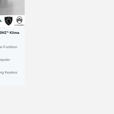
SHZ^ Klima
e-Funktion
mputer
ung Keyless