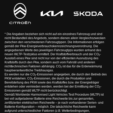
* Die Angaben beziehen sich nicht auf ein einzelnes Fahrzeug und sind
nicht Bestandteil des Angebots, sondern dienen allein Vergleichszwecken
zwischen den verschiedenen Fahrzeugtypen. Die Informationen erfolgen
gemäß der Pkw-Energieverbrauchskennzeichnungsverordnung. Die
angegebenen Werte des jeweiligen Fahrzeugtyps wurden anhand des
neuen WLTP-Testzyklus ermittelt. Der Kraftstoffverbrauch und der CO
-
2
Ausstoß eines Pkw sind nicht nur von der effizienten Ausnutzung des
Kraftstoffs durch den Pkw, sondern auch vom Fahrstil und anderen
nichttechnischen Faktoren abhängig. CO
ist das für die Erderwärmung
2
hauptverantwortliche Treibhausgas.
Es werden nur die CO
-Emissionen angegeben, die durch den Betrieb des
2
PKW entstehen. CO
-Emissionen, die durch die Produktion und
2
Bereitstellung des PKW sowie des Kraftstoffes bzw. der Energieträger
entstehen oder vermieden werden, werden bei der Ermittlung der CO
-
2
Emissionen gemäß WLTP nicht berücksichtigt.
Gemäß Worldwide Harmonised Light Vehicles Test Procedure (WLTP) ist
bei voll aufgeladener Batterie eine Reichweite bis zur genannten,
zertifizierten elektrischen Reichweite – je nach vorhandener Serien- und
Batterie-Konfiguration – möglich. Die tatsächliche Reichweite kann
aufgrund unterschiedlicher Faktoren (z.B. Wetterbedingungen,