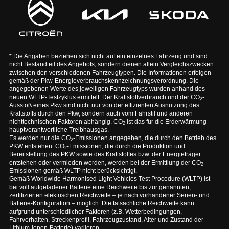
* Die Angaben beziehen sich nicht auf ein einzelnes Fahrzeug und sind
nicht Bestandteil des Angebots, sondern dienen allein Vergleichszwecken
zwischen den verschiedenen Fahrzeugtypen. Die Informationen erfolgen
gemäß der Pkw-Energieverbrauchskennzeichnungsverordnung. Die
angegebenen Werte des jeweiligen Fahrzeugtyps wurden anhand des
neuen WLTP-Testzyklus ermittelt. Der Kraftstoffverbrauch und der CO
-
2
Ausstoß eines Pkw sind nicht nur von der effizienten Ausnutzung des
Kraftstoffs durch den Pkw, sondern auch vom Fahrstil und anderen
nichttechnischen Faktoren abhängig. CO
ist das für die Erderwärmung
2
hauptverantwortliche Treibhausgas.
Es werden nur die CO
-Emissionen angegeben, die durch den Betrieb des
2
PKW entstehen. CO
-Emissionen, die durch die Produktion und
2
Bereitstellung des PKW sowie des Kraftstoffes bzw. der Energieträger
entstehen oder vermieden werden, werden bei der Ermittlung der CO
-
2
Emissionen gemäß WLTP nicht berücksichtigt.
Gemäß Worldwide Harmonised Light Vehicles Test Procedure (WLTP) ist
bei voll aufgeladener Batterie eine Reichweite bis zur genannten,
zertifizierten elektrischen Reichweite – je nach vorhandener Serien- und
Batterie-Konfiguration – möglich. Die tatsächliche Reichweite kann
aufgrund unterschiedlicher Faktoren (z.B. Wetterbedingungen,
Fahrverhalten, Streckenprofil, Fahrzeugzustand, Alter und Zustand der
Lithium-Ionen-Batterie) variieren.