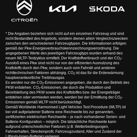
* Die Angaben beziehen sich nicht auf ein einzelnes Fahrzeug und sind
nicht Bestandteil des Angebots, sondern dienen allein Vergleichszwecken
zwischen den verschiedenen Fahrzeugtypen. Die Informationen erfolgen
gemäß der Pkw-Energieverbrauchskennzeichnungsverordnung. Die
angegebenen Werte des jeweiligen Fahrzeugtyps wurden anhand des
neuen WLTP-Testzyklus ermittelt. Der Kraftstoffverbrauch und der CO
-
2
Ausstoß eines Pkw sind nicht nur von der effizienten Ausnutzung des
Kraftstoffs durch den Pkw, sondern auch vom Fahrstil und anderen
nichttechnischen Faktoren abhängig. CO
ist das für die Erderwärmung
2
hauptverantwortliche Treibhausgas.
Es werden nur die CO
-Emissionen angegeben, die durch den Betrieb des
2
PKW entstehen. CO
-Emissionen, die durch die Produktion und
2
Bereitstellung des PKW sowie des Kraftstoffes bzw. der Energieträger
entstehen oder vermieden werden, werden bei der Ermittlung der CO
-
2
Emissionen gemäß WLTP nicht berücksichtigt.
Gemäß Worldwide Harmonised Light Vehicles Test Procedure (WLTP) ist
bei voll aufgeladener Batterie eine Reichweite bis zur genannten,
zertifizierten elektrischen Reichweite – je nach vorhandener Serien- und
Batterie-Konfiguration – möglich. Die tatsächliche Reichweite kann
aufgrund unterschiedlicher Faktoren (z.B. Wetterbedingungen,
Fahrverhalten, Streckenprofil, Fahrzeugzustand, Alter und Zustand der
Lithium-Ionen-Batterie) variieren.