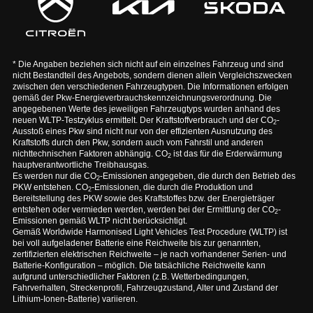
* Die Angaben beziehen sich nicht auf ein einzelnes Fahrzeug und sind
nicht Bestandteil des Angebots, sondern dienen allein Vergleichszwecken
zwischen den verschiedenen Fahrzeugtypen. Die Informationen erfolgen
gemäß der Pkw-Energieverbrauchskennzeichnungsverordnung. Die
angegebenen Werte des jeweiligen Fahrzeugtyps wurden anhand des
neuen WLTP-Testzyklus ermittelt. Der Kraftstoffverbrauch und der CO
-
2
Ausstoß eines Pkw sind nicht nur von der effizienten Ausnutzung des
Kraftstoffs durch den Pkw, sondern auch vom Fahrstil und anderen
nichttechnischen Faktoren abhängig. CO
ist das für die Erderwärmung
2
hauptverantwortliche Treibhausgas.
Es werden nur die CO
-Emissionen angegeben, die durch den Betrieb des
2
PKW entstehen. CO
-Emissionen, die durch die Produktion und
2
Bereitstellung des PKW sowie des Kraftstoffes bzw. der Energieträger
entstehen oder vermieden werden, werden bei der Ermittlung der CO
-
2
Emissionen gemäß WLTP nicht berücksichtigt.
Gemäß Worldwide Harmonised Light Vehicles Test Procedure (WLTP) ist
bei voll aufgeladener Batterie eine Reichweite bis zur genannten,
zertifizierten elektrischen Reichweite – je nach vorhandener Serien- und
Batterie-Konfiguration – möglich. Die tatsächliche Reichweite kann
aufgrund unterschiedlicher Faktoren (z.B. Wetterbedingungen,
Fahrverhalten, Streckenprofil, Fahrzeugzustand, Alter und Zustand der
Lithium-Ionen-Batterie) variieren.