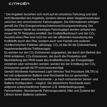
* Die Angaben beziehen sich nicht auf ein einzelnes Fahrzeug und sind
nicht Bestandteil des Angebots, sondern dienen allein Vergleichszwecken
zwischen den verschiedenen Fahrzeugtypen. Die Informationen erfolgen
gemäß der Pkw-Energieverbrauchskennzeichnungsverordnung. Die
angegebenen Werte des jeweiligen Fahrzeugtyps wurden anhand des
neuen WLTP-Testzyklus ermittelt. Der Kraftstoffverbrauch und der CO
-
2
Ausstoß eines Pkw sind nicht nur von der effizienten Ausnutzung des
Kraftstoffs durch den Pkw, sondern auch vom Fahrstil und anderen
nichttechnischen Faktoren abhängig. CO
ist das für die Erderwärmung
2
hauptverantwortliche Treibhausgas.
Es werden nur die CO
-Emissionen angegeben, die durch den Betrieb des
2
PKW entstehen. CO
-Emissionen, die durch die Produktion und
2
Bereitstellung des PKW sowie des Kraftstoffes bzw. der Energieträger
entstehen oder vermieden werden, werden bei der Ermittlung der CO
-
2
Emissionen gemäß WLTP nicht berücksichtigt.
Gemäß Worldwide Harmonised Light Vehicles Test Procedure (WLTP) ist
bei voll aufgeladener Batterie eine Reichweite bis zur genannten,
zertifizierten elektrischen Reichweite – je nach vorhandener Serien- und
Batterie-Konfiguration – möglich. Die tatsächliche Reichweite kann
aufgrund unterschiedlicher Faktoren (z.B. Wetterbedingungen,
Fahrverhalten, Streckenprofil, Fahrzeugzustand, Alter und Zustand der
Lithium-Ionen-Batterie) variieren.