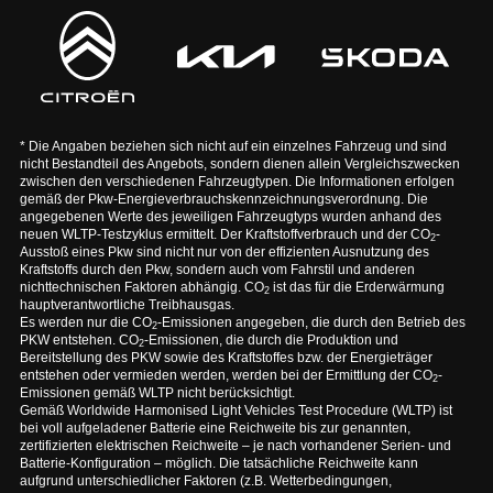
* Die Angaben beziehen sich nicht auf ein einzelnes Fahrzeug und sind
nicht Bestandteil des Angebots, sondern dienen allein Vergleichszwecken
zwischen den verschiedenen Fahrzeugtypen. Die Informationen erfolgen
gemäß der Pkw-Energieverbrauchskennzeichnungsverordnung. Die
angegebenen Werte des jeweiligen Fahrzeugtyps wurden anhand des
neuen WLTP-Testzyklus ermittelt. Der Kraftstoffverbrauch und der CO
-
2
Ausstoß eines Pkw sind nicht nur von der effizienten Ausnutzung des
Kraftstoffs durch den Pkw, sondern auch vom Fahrstil und anderen
nichttechnischen Faktoren abhängig. CO
ist das für die Erderwärmung
2
hauptverantwortliche Treibhausgas.
Es werden nur die CO
-Emissionen angegeben, die durch den Betrieb des
2
PKW entstehen. CO
-Emissionen, die durch die Produktion und
2
Bereitstellung des PKW sowie des Kraftstoffes bzw. der Energieträger
entstehen oder vermieden werden, werden bei der Ermittlung der CO
-
2
Emissionen gemäß WLTP nicht berücksichtigt.
Gemäß Worldwide Harmonised Light Vehicles Test Procedure (WLTP) ist
bei voll aufgeladener Batterie eine Reichweite bis zur genannten,
zertifizierten elektrischen Reichweite – je nach vorhandener Serien- und
Batterie-Konfiguration – möglich. Die tatsächliche Reichweite kann
aufgrund unterschiedlicher Faktoren (z.B. Wetterbedingungen,