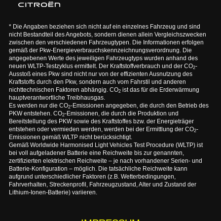
* Die Angaben beziehen sich nicht auf ein einzelnes Fahrzeug und sind
nicht Bestandteil des Angebots, sondern dienen allein Vergleichszwecken
zwischen den verschiedenen Fahrzeugtypen. Die Informationen erfolgen
gemäß der Pkw-Energieverbrauchskennzeichnungsverordnung. Die
angegebenen Werte des jeweiligen Fahrzeugtyps wurden anhand des
neuen WLTP-Testzyklus ermittelt. Der Kraftstoffverbrauch und der CO
-
2
Ausstoß eines Pkw sind nicht nur von der effizienten Ausnutzung des
Kraftstoffs durch den Pkw, sondern auch vom Fahrstil und anderen
nichttechnischen Faktoren abhängig. CO
ist das für die Erderwärmung
2
hauptverantwortliche Treibhausgas.
Es werden nur die CO
-Emissionen angegeben, die durch den Betrieb des
2
PKW entstehen. CO
-Emissionen, die durch die Produktion und
2
Bereitstellung des PKW sowie des Kraftstoffes bzw. der Energieträger
entstehen oder vermieden werden, werden bei der Ermittlung der CO
-
2
Emissionen gemäß WLTP nicht berücksichtigt.
Gemäß Worldwide Harmonised Light Vehicles Test Procedure (WLTP) ist
bei voll aufgeladener Batterie eine Reichweite bis zur genannten,
zertifizierten elektrischen Reichweite – je nach vorhandener Serien- und
Batterie-Konfiguration – möglich. Die tatsächliche Reichweite kann
aufgrund unterschiedlicher Faktoren (z.B. Wetterbedingungen,
Fahrverhalten, Streckenprofil, Fahrzeugzustand, Alter und Zustand der
Lithium-Ionen-Batterie) variieren.