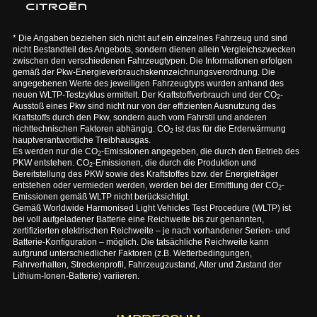
* Die Angaben beziehen sich nicht auf ein einzelnes Fahrzeug und sind
nicht Bestandteil des Angebots, sondern dienen allein Vergleichszwecken
zwischen den verschiedenen Fahrzeugtypen. Die Informationen erfolgen
gemäß der Pkw-Energieverbrauchskennzeichnungsverordnung. Die
angegebenen Werte des jeweiligen Fahrzeugtyps wurden anhand des
neuen WLTP-Testzyklus ermittelt. Der Kraftstoffverbrauch und der CO
-
2
Ausstoß eines Pkw sind nicht nur von der effizienten Ausnutzung des
Kraftstoffs durch den Pkw, sondern auch vom Fahrstil und anderen
nichttechnischen Faktoren abhängig. CO
ist das für die Erderwärmung
2
hauptverantwortliche Treibhausgas.
Es werden nur die CO
-Emissionen angegeben, die durch den Betrieb des
2
PKW entstehen. CO
-Emissionen, die durch die Produktion und
2
Bereitstellung des PKW sowie des Kraftstoffes bzw. der Energieträger
entstehen oder vermieden werden, werden bei der Ermittlung der CO
-
2
Emissionen gemäß WLTP nicht berücksichtigt.
Gemäß Worldwide Harmonised Light Vehicles Test Procedure (WLTP) ist
bei voll aufgeladener Batterie eine Reichweite bis zur genannten,
zertifizierten elektrischen Reichweite – je nach vorhandener Serien- und
Batterie-Konfiguration – möglich. Die tatsächliche Reichweite kann
aufgrund unterschiedlicher Faktoren (z.B. Wetterbedingungen,
Fahrverhalten, Streckenprofil, Fahrzeugzustand, Alter und Zustand der
Lithium-Ionen-Batterie) variieren.