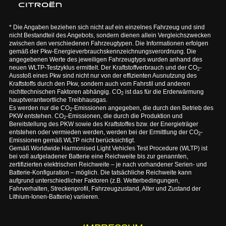
* Die Angaben beziehen sich nicht auf ein einzelnes Fahrzeug und sind
nicht Bestandteil des Angebots, sondern dienen allein Vergleichszwecken
zwischen den verschiedenen Fahrzeugtypen. Die Informationen erfolgen
gemäß der Pkw-Energieverbrauchskennzeichnungsverordnung. Die
angegebenen Werte des jeweiligen Fahrzeugtyps wurden anhand des
neuen WLTP-Testzyklus ermittelt. Der Kraftstoffverbrauch und der CO
-
2
Ausstoß eines Pkw sind nicht nur von der effizienten Ausnutzung des
Kraftstoffs durch den Pkw, sondern auch vom Fahrstil und anderen
nichttechnischen Faktoren abhängig. CO
ist das für die Erderwärmung
2
hauptverantwortliche Treibhausgas.
Es werden nur die CO
-Emissionen angegeben, die durch den Betrieb des
2
PKW entstehen. CO
-Emissionen, die durch die Produktion und
2
Bereitstellung des PKW sowie des Kraftstoffes bzw. der Energieträger
entstehen oder vermieden werden, werden bei der Ermittlung der CO
-
2
Emissionen gemäß WLTP nicht berücksichtigt.
Gemäß Worldwide Harmonised Light Vehicles Test Procedure (WLTP) ist
bei voll aufgeladener Batterie eine Reichweite bis zur genannten,
zertifizierten elektrischen Reichweite – je nach vorhandener Serien- und
Batterie-Konfiguration – möglich. Die tatsächliche Reichweite kann
aufgrund unterschiedlicher Faktoren (z.B. Wetterbedingungen,
Fahrverhalten, Streckenprofil, Fahrzeugzustand, Alter und Zustand der
Lithium-Ionen-Batterie) variieren.