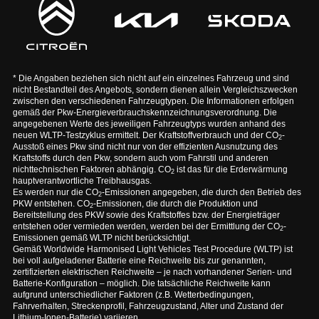
* Die Angaben beziehen sich nicht auf ein einzelnes Fahrzeug und sind
nicht Bestandteil des Angebots, sondern dienen allein Vergleichszwecken
zwischen den verschiedenen Fahrzeugtypen. Die Informationen erfolgen
gemäß der Pkw-Energieverbrauchskennzeichnungsverordnung. Die
angegebenen Werte des jeweiligen Fahrzeugtyps wurden anhand des
neuen WLTP-Testzyklus ermittelt. Der Kraftstoffverbrauch und der CO
-
2
Ausstoß eines Pkw sind nicht nur von der effizienten Ausnutzung des
Kraftstoffs durch den Pkw, sondern auch vom Fahrstil und anderen
nichttechnischen Faktoren abhängig. CO
ist das für die Erderwärmung
2
hauptverantwortliche Treibhausgas.
Es werden nur die CO
-Emissionen angegeben, die durch den Betrieb des
2
PKW entstehen. CO
-Emissionen, die durch die Produktion und
2
Bereitstellung des PKW sowie des Kraftstoffes bzw. der Energieträger
entstehen oder vermieden werden, werden bei der Ermittlung der CO
-
2
Emissionen gemäß WLTP nicht berücksichtigt.
Gemäß Worldwide Harmonised Light Vehicles Test Procedure (WLTP) ist
bei voll aufgeladener Batterie eine Reichweite bis zur genannten,
zertifizierten elektrischen Reichweite – je nach vorhandener Serien- und
Batterie-Konfiguration – möglich. Die tatsächliche Reichweite kann
aufgrund unterschiedlicher Faktoren (z.B. Wetterbedingungen,
Fahrverhalten, Streckenprofil, Fahrzeugzustand, Alter und Zustand der
Lithium-Ionen-Batterie) variieren.