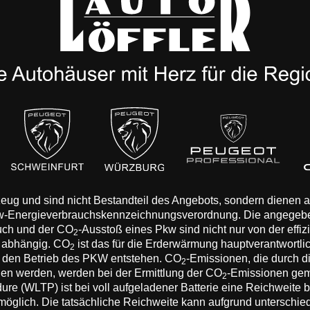
rzeug und sind nicht Bestandteil des Angebots, sondern dienen
Pkw-Energieverbrauchskennzeichnungsverordnung. Die angegeb
auch und der CO
-Ausstoß eines Pkw sind nicht nur von der effi
2
n abhängig. CO
ist das für die Erderwärmung hauptverantwortli
2
 den Betrieb des PKW entstehen. CO
-Emissionen, die durch d
2
eden werden, werden bei der Ermittlung der CO
-Emissionen gem
2
 (WLTP) ist bei voll aufgeladener Batterie eine Reichweite bis
 möglich. Die tatsächliche Reichweite kann aufgrund unterschie