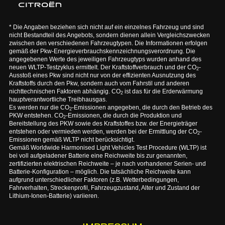
* Die Angaben beziehen sich nicht auf ein einzelnes Fahrzeug und sind
nicht Bestandteil des Angebots, sondern dienen allein Vergleichszwecken
zwischen den verschiedenen Fahrzeugtypen. Die Informationen erfolgen
gemäß der Pkw-Energieverbrauchskennzeichnungsverordnung. Die
angegebenen Werte des jeweiligen Fahrzeugtyps wurden anhand des
neuen WLTP-Testzyklus ermittelt. Der Kraftstoffverbrauch und der CO
-
2
Ausstoß eines Pkw sind nicht nur von der effizienten Ausnutzung des
Kraftstoffs durch den Pkw, sondern auch vom Fahrstil und anderen
nichttechnischen Faktoren abhängig. CO
ist das für die Erderwärmung
2
hauptverantwortliche Treibhausgas.
Es werden nur die CO
-Emissionen angegeben, die durch den Betrieb des
2
PKW entstehen. CO
-Emissionen, die durch die Produktion und
2
Bereitstellung des PKW sowie des Kraftstoffes bzw. der Energieträger
entstehen oder vermieden werden, werden bei der Ermittlung der CO
-
2
Emissionen gemäß WLTP nicht berücksichtigt.
Gemäß Worldwide Harmonised Light Vehicles Test Procedure (WLTP) ist
bei voll aufgeladener Batterie eine Reichweite bis zur genannten,
zertifizierten elektrischen Reichweite – je nach vorhandener Serien- und
Batterie-Konfiguration – möglich. Die tatsächliche Reichweite kann
aufgrund unterschiedlicher Faktoren (z.B. Wetterbedingungen,
Fahrverhalten, Streckenprofil, Fahrzeugzustand, Alter und Zustand der
Lithium-Ionen-Batterie) variieren.