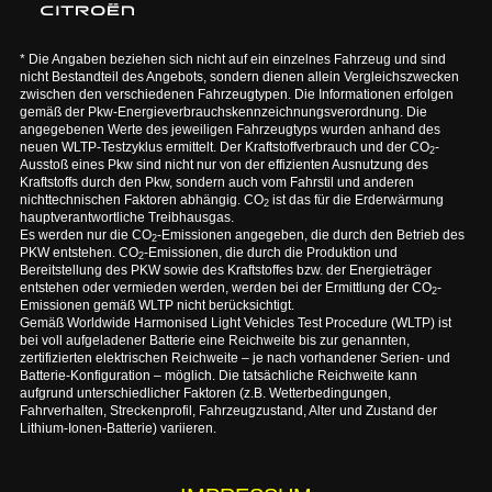
* Die Angaben beziehen sich nicht auf ein einzelnes Fahrzeug und sind
nicht Bestandteil des Angebots, sondern dienen allein Vergleichszwecken
zwischen den verschiedenen Fahrzeugtypen. Die Informationen erfolgen
gemäß der Pkw-Energieverbrauchskennzeichnungsverordnung. Die
angegebenen Werte des jeweiligen Fahrzeugtyps wurden anhand des
neuen WLTP-Testzyklus ermittelt. Der Kraftstoffverbrauch und der CO
-
2
Ausstoß eines Pkw sind nicht nur von der effizienten Ausnutzung des
Kraftstoffs durch den Pkw, sondern auch vom Fahrstil und anderen
nichttechnischen Faktoren abhängig. CO
ist das für die Erderwärmung
2
hauptverantwortliche Treibhausgas.
Es werden nur die CO
-Emissionen angegeben, die durch den Betrieb des
2
PKW entstehen. CO
-Emissionen, die durch die Produktion und
2
Bereitstellung des PKW sowie des Kraftstoffes bzw. der Energieträger
entstehen oder vermieden werden, werden bei der Ermittlung der CO
-
2
Emissionen gemäß WLTP nicht berücksichtigt.
Gemäß Worldwide Harmonised Light Vehicles Test Procedure (WLTP) ist
bei voll aufgeladener Batterie eine Reichweite bis zur genannten,
zertifizierten elektrischen Reichweite – je nach vorhandener Serien- und
Batterie-Konfiguration – möglich. Die tatsächliche Reichweite kann
aufgrund unterschiedlicher Faktoren (z.B. Wetterbedingungen,
Fahrverhalten, Streckenprofil, Fahrzeugzustand, Alter und Zustand der
Lithium-Ionen-Batterie) variieren.