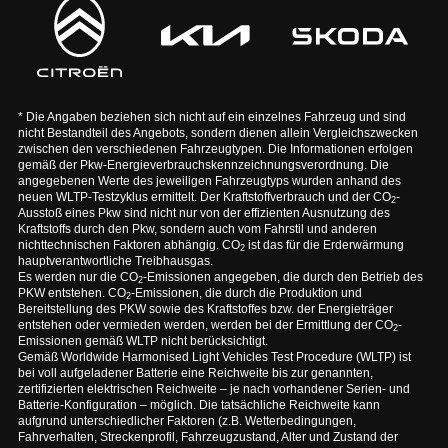
* Die Angaben beziehen sich nicht auf ein einzelnes Fahrzeug und sind
nicht Bestandteil des Angebots, sondern dienen allein Vergleichszwecken
zwischen den verschiedenen Fahrzeugtypen. Die Informationen erfolgen
gemäß der Pkw-Energieverbrauchskennzeichnungsverordnung. Die
angegebenen Werte des jeweiligen Fahrzeugtyps wurden anhand des
neuen WLTP-Testzyklus ermittelt. Der Kraftstoffverbrauch und der CO
-
2
Ausstoß eines Pkw sind nicht nur von der effizienten Ausnutzung des
Kraftstoffs durch den Pkw, sondern auch vom Fahrstil und anderen
nichttechnischen Faktoren abhängig. CO
ist das für die Erderwärmung
2
hauptverantwortliche Treibhausgas.
Es werden nur die CO
-Emissionen angegeben, die durch den Betrieb des
2
PKW entstehen. CO
-Emissionen, die durch die Produktion und
2
Bereitstellung des PKW sowie des Kraftstoffes bzw. der Energieträger
entstehen oder vermieden werden, werden bei der Ermittlung der CO
-
2
Emissionen gemäß WLTP nicht berücksichtigt.
Gemäß Worldwide Harmonised Light Vehicles Test Procedure (WLTP) ist
bei voll aufgeladener Batterie eine Reichweite bis zur genannten,
zertifizierten elektrischen Reichweite – je nach vorhandener Serien- und
Batterie-Konfiguration – möglich. Die tatsächliche Reichweite kann
aufgrund unterschiedlicher Faktoren (z.B. Wetterbedingungen,
Fahrverhalten, Streckenprofil, Fahrzeugzustand, Alter und Zustand der