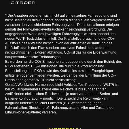
* Die Angaben beziehen sich nicht auf ein einzelnes Fahrzeug und sind
nicht Bestandteil des Angebots, sondern dienen allein Vergleichszwecken
zwischen den verschiedenen Fahrzeugtypen. Die Informationen erfolgen
gemäß der Pkw-Energieverbrauchskennzeichnungsverordnung. Die
angegebenen Werte des jeweiligen Fahrzeugtyps wurden anhand des
neuen WLTP-Testzyklus ermittelt. Der Kraftstoffverbrauch und der CO
-
2
Ausstoß eines Pkw sind nicht nur von der effizienten Ausnutzung des
Kraftstoffs durch den Pkw, sondern auch vom Fahrstil und anderen
nichttechnischen Faktoren abhängig. CO
ist das für die Erderwärmung
2
hauptverantwortliche Treibhausgas.
Es werden nur die CO
-Emissionen angegeben, die durch den Betrieb des
2
PKW entstehen. CO
-Emissionen, die durch die Produktion und
2
Bereitstellung des PKW sowie des Kraftstoffes bzw. der Energieträger
entstehen oder vermieden werden, werden bei der Ermittlung der CO
-
2
Emissionen gemäß WLTP nicht berücksichtigt.
Gemäß Worldwide Harmonised Light Vehicles Test Procedure (WLTP) ist
bei voll aufgeladener Batterie eine Reichweite bis zur genannten,
zertifizierten elektrischen Reichweite – je nach vorhandener Serien- und
Batterie-Konfiguration – möglich. Die tatsächliche Reichweite kann
aufgrund unterschiedlicher Faktoren (z.B. Wetterbedingungen,
Fahrverhalten, Streckenprofil, Fahrzeugzustand, Alter und Zustand der
Lithium-Ionen-Batterie) variieren.