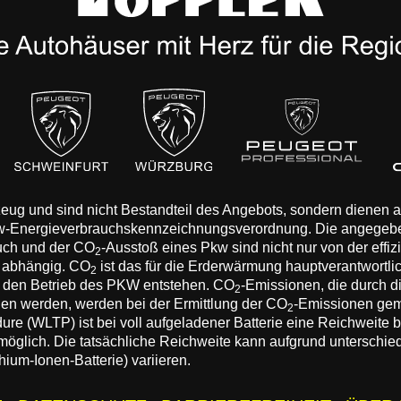
rzeug und sind nicht Bestandteil des Angebots, sondern dienen
Pkw-Energieverbrauchskennzeichnungsverordnung. Die angegeb
auch und der CO
-Ausstoß eines Pkw sind nicht nur von der effi
2
n abhängig. CO
ist das für die Erderwärmung hauptverantwortli
2
 den Betrieb des PKW entstehen. CO
-Emissionen, die durch d
2
eden werden, werden bei der Ermittlung der CO
-Emissionen gem
2
 (WLTP) ist bei voll aufgeladener Batterie eine Reichweite bis
 möglich. Die tatsächliche Reichweite kann aufgrund unterschie
hium-Ionen-Batterie) variieren.