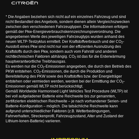
* Die Angaben beziehen sich nicht auf ein einzelnes Fahrzeug und sind
nicht Bestandteil des Angebots, sondern dienen allein Vergleichszwecken
zwischen den verschiedenen Fahrzeugtypen. Die Informationen erfolgen
gemäß der Pkw-Energieverbrauchskennzeichnungsverordnung. Die
angegebenen Werte des jeweiligen Fahrzeugtyps wurden anhand des
neuen WLTP-Testzyklus ermittelt. Der Kraftstoffverbrauch und der CO
-
2
Ausstoß eines Pkw sind nicht nur von der effizienten Ausnutzung des
Kraftstoffs durch den Pkw, sondern auch vom Fahrstil und anderen
nichttechnischen Faktoren abhängig. CO
ist das für die Erderwärmung
2
hauptverantwortliche Treibhausgas.
Es werden nur die CO
-Emissionen angegeben, die durch den Betrieb des
2
PKW entstehen. CO
-Emissionen, die durch die Produktion und
2
Bereitstellung des PKW sowie des Kraftstoffes bzw. der Energieträger
entstehen oder vermieden werden, werden bei der Ermittlung der CO
-
2
Emissionen gemäß WLTP nicht berücksichtigt.
Gemäß Worldwide Harmonised Light Vehicles Test Procedure (WLTP) ist
bei voll aufgeladener Batterie eine Reichweite bis zur genannten,
zertifizierten elektrischen Reichweite – je nach vorhandener Serien- und
Batterie-Konfiguration – möglich. Die tatsächliche Reichweite kann
aufgrund unterschiedlicher Faktoren (z.B. Wetterbedingungen,
Fahrverhalten, Streckenprofil, Fahrzeugzustand, Alter und Zustand der
Lithium-Ionen-Batterie) variieren.