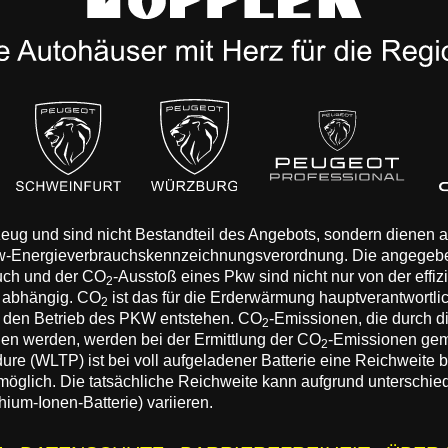
rzeug und sind nicht Bestandteil des Angebots, sondern dienen
Pkw-Energieverbrauchskennzeichnungsverordnung. Die angegeb
auch und der CO
-Ausstoß eines Pkw sind nicht nur von der effi
2
n abhängig. CO
ist das für die Erderwärmung hauptverantwortli
2
 den Betrieb des PKW entstehen. CO
-Emissionen, die durch d
2
eden werden, werden bei der Ermittlung der CO
-Emissionen gem
2
 (WLTP) ist bei voll aufgeladener Batterie eine Reichweite bis
 möglich. Die tatsächliche Reichweite kann aufgrund unterschie
hium-Ionen-Batterie) variieren.