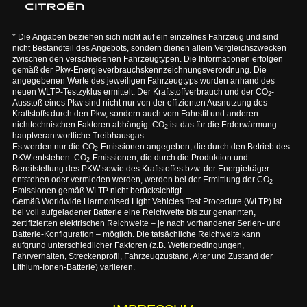
* Die Angaben beziehen sich nicht auf ein einzelnes Fahrzeug und sind
nicht Bestandteil des Angebots, sondern dienen allein Vergleichszwecken
zwischen den verschiedenen Fahrzeugtypen. Die Informationen erfolgen
gemäß der Pkw-Energieverbrauchskennzeichnungsverordnung. Die
angegebenen Werte des jeweiligen Fahrzeugtyps wurden anhand des
neuen WLTP-Testzyklus ermittelt. Der Kraftstoffverbrauch und der CO
-
2
Ausstoß eines Pkw sind nicht nur von der effizienten Ausnutzung des
Kraftstoffs durch den Pkw, sondern auch vom Fahrstil und anderen
nichttechnischen Faktoren abhängig. CO
ist das für die Erderwärmung
2
hauptverantwortliche Treibhausgas.
Es werden nur die CO
-Emissionen angegeben, die durch den Betrieb des
2
PKW entstehen. CO
-Emissionen, die durch die Produktion und
2
Bereitstellung des PKW sowie des Kraftstoffes bzw. der Energieträger
entstehen oder vermieden werden, werden bei der Ermittlung der CO
-
2
Emissionen gemäß WLTP nicht berücksichtigt.
Gemäß Worldwide Harmonised Light Vehicles Test Procedure (WLTP) ist
bei voll aufgeladener Batterie eine Reichweite bis zur genannten,
zertifizierten elektrischen Reichweite – je nach vorhandener Serien- und
Batterie-Konfiguration – möglich. Die tatsächliche Reichweite kann
aufgrund unterschiedlicher Faktoren (z.B. Wetterbedingungen,
Fahrverhalten, Streckenprofil, Fahrzeugzustand, Alter und Zustand der
Lithium-Ionen-Batterie) variieren.