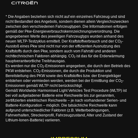
* Die Angaben beziehen sich nicht auf ein einzelnes Fahrzeug und sind
nicht Bestandteil des Angebots, sondern dienen allein Vergleichszwecken
zwischen den verschiedenen Fahrzeugtypen. Die Informationen erfolgen
gemäß der Pkw-Energieverbrauchskennzeichnungsverordnung. Die
angegebenen Werte des jeweiligen Fahrzeugtyps wurden anhand des
neuen WLTP-Testzyklus ermittelt. Der Kraftstoffverbrauch und der CO
-
2
Ausstoß eines Pkw sind nicht nur von der effizienten Ausnutzung des
Kraftstoffs durch den Pkw, sondern auch vom Fahrstil und anderen
nichttechnischen Faktoren abhängig. CO
ist das für die Erderwärmung
2
hauptverantwortliche Treibhausgas.
Es werden nur die CO
-Emissionen angegeben, die durch den Betrieb des
2
PKW entstehen. CO
-Emissionen, die durch die Produktion und
2
Bereitstellung des PKW sowie des Kraftstoffes bzw. der Energieträger
entstehen oder vermieden werden, werden bei der Ermittlung der CO
-
2
Emissionen gemäß WLTP nicht berücksichtigt.
Gemäß Worldwide Harmonised Light Vehicles Test Procedure (WLTP) ist
bei voll aufgeladener Batterie eine Reichweite bis zur genannten,
zertifizierten elektrischen Reichweite – je nach vorhandener Serien- und
Batterie-Konfiguration – möglich. Die tatsächliche Reichweite kann
aufgrund unterschiedlicher Faktoren (z.B. Wetterbedingungen,
Fahrverhalten, Streckenprofil, Fahrzeugzustand, Alter und Zustand der
Lithium-Ionen-Batterie) variieren.