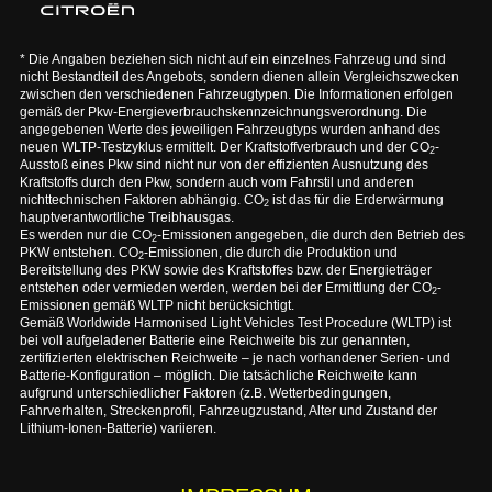
* Die Angaben beziehen sich nicht auf ein einzelnes Fahrzeug und sind
nicht Bestandteil des Angebots, sondern dienen allein Vergleichszwecken
zwischen den verschiedenen Fahrzeugtypen. Die Informationen erfolgen
gemäß der Pkw-Energieverbrauchskennzeichnungsverordnung. Die
angegebenen Werte des jeweiligen Fahrzeugtyps wurden anhand des
neuen WLTP-Testzyklus ermittelt. Der Kraftstoffverbrauch und der CO
-
2
Ausstoß eines Pkw sind nicht nur von der effizienten Ausnutzung des
Kraftstoffs durch den Pkw, sondern auch vom Fahrstil und anderen
nichttechnischen Faktoren abhängig. CO
ist das für die Erderwärmung
2
hauptverantwortliche Treibhausgas.
Es werden nur die CO
-Emissionen angegeben, die durch den Betrieb des
2
PKW entstehen. CO
-Emissionen, die durch die Produktion und
2
Bereitstellung des PKW sowie des Kraftstoffes bzw. der Energieträger
entstehen oder vermieden werden, werden bei der Ermittlung der CO
-
2
Emissionen gemäß WLTP nicht berücksichtigt.
Gemäß Worldwide Harmonised Light Vehicles Test Procedure (WLTP) ist
bei voll aufgeladener Batterie eine Reichweite bis zur genannten,
zertifizierten elektrischen Reichweite – je nach vorhandener Serien- und
Batterie-Konfiguration – möglich. Die tatsächliche Reichweite kann
aufgrund unterschiedlicher Faktoren (z.B. Wetterbedingungen,
Fahrverhalten, Streckenprofil, Fahrzeugzustand, Alter und Zustand der
Lithium-Ionen-Batterie) variieren.