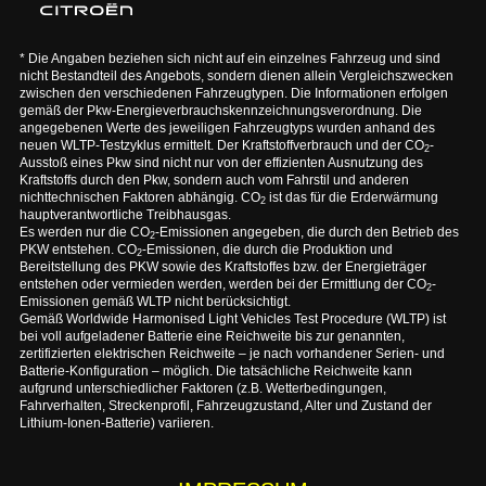
* Die Angaben beziehen sich nicht auf ein einzelnes Fahrzeug und sind
nicht Bestandteil des Angebots, sondern dienen allein Vergleichszwecken
zwischen den verschiedenen Fahrzeugtypen. Die Informationen erfolgen
gemäß der Pkw-Energieverbrauchskennzeichnungsverordnung. Die
angegebenen Werte des jeweiligen Fahrzeugtyps wurden anhand des
neuen WLTP-Testzyklus ermittelt. Der Kraftstoffverbrauch und der CO
-
2
Ausstoß eines Pkw sind nicht nur von der effizienten Ausnutzung des
Kraftstoffs durch den Pkw, sondern auch vom Fahrstil und anderen
nichttechnischen Faktoren abhängig. CO
ist das für die Erderwärmung
2
hauptverantwortliche Treibhausgas.
Es werden nur die CO
-Emissionen angegeben, die durch den Betrieb des
2
PKW entstehen. CO
-Emissionen, die durch die Produktion und
2
Bereitstellung des PKW sowie des Kraftstoffes bzw. der Energieträger
entstehen oder vermieden werden, werden bei der Ermittlung der CO
-
2
Emissionen gemäß WLTP nicht berücksichtigt.
Gemäß Worldwide Harmonised Light Vehicles Test Procedure (WLTP) ist
bei voll aufgeladener Batterie eine Reichweite bis zur genannten,
zertifizierten elektrischen Reichweite – je nach vorhandener Serien- und
Batterie-Konfiguration – möglich. Die tatsächliche Reichweite kann
aufgrund unterschiedlicher Faktoren (z.B. Wetterbedingungen,
Fahrverhalten, Streckenprofil, Fahrzeugzustand, Alter und Zustand der
Lithium-Ionen-Batterie) variieren.